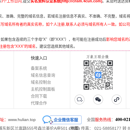
料
3个工作日内
,提交
实名资料认证系统(http://cnsm.4cun.com)
。未及时送达资
！
实、准确、完整的域名信息，若域名注册信息不真实、不准确、不完整，域名
填写域名所有者的真实名称，如个人注册,联系人必须与域名所有人一致。如公
如果包含连续的三个字母“X”（即“XXX”），有可能在注册成功后
影响您域名的
注册包含“XXX”的域名
，建议您选择其他域名。
快速入口
备案系统
域名信息查询
域名控制台
主机控制面板
合同下载
代理合作
400-02
址：
www.hulian.top
全国
服务热线
：
企业微信客服
东新区兰嵩路555号森兰美伦A座501
传真： 021-58858177 转 8
(地图)