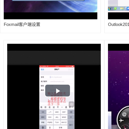
Foxmail客户端设置
Outlook2
Play
Video